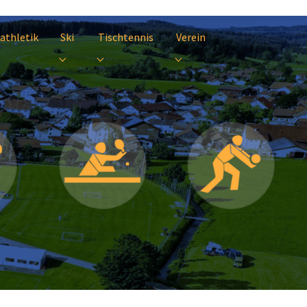
athletik
Ski
Tischtennis
Verein
tik"
nu for "Leichtathletik"
Submenu for "Ski"
Submenu for "Tischtennis"
Submenu for "Verein"