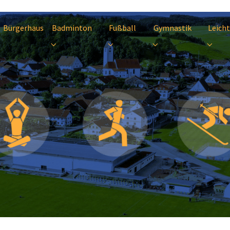
Bürgerhaus
Badminton
Fußball
Gymnastik
Leicht
Submenu for "Badminton"
Submenu for "Fußball"
Submenu for "Gymnas
Subme